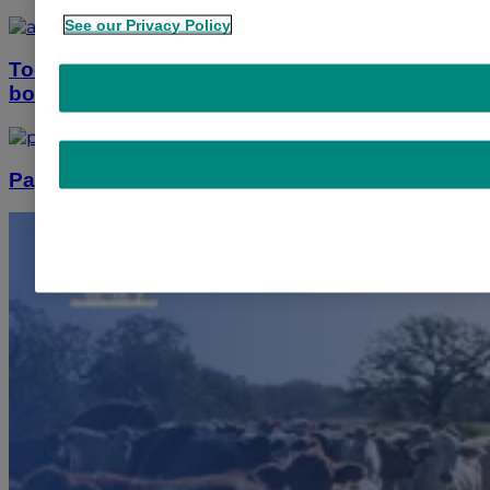
See our Privacy Policy
Todo sobre antiparasitarios externos para
bovinos
Papilomatosis en bovinos