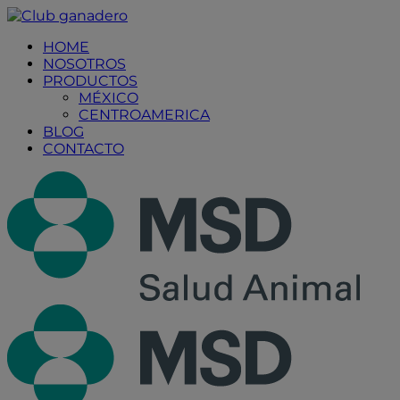
Placeholder
Skip
Skip
Anchor
to
to
HOME
Content
Footer
NOSOTROS
PRODUCTOS
MÉXICO
CENTROAMERICA
BLOG
CONTACTO
Prima
Men