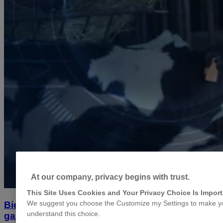
At our company, privacy begins with trust.
This Site Uses Cookies and Your Privacy Choice Is Import
We suggest you choose the Customize my Settings to make your
Bienestar animal: la ética detrás de una
understand this choice.
ganadería exitosa