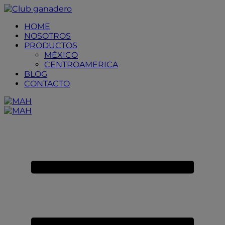
Placeholder
Skip
Skip
Anchor
to
to
HOME
Content
Footer
NOSOTROS
PRODUCTOS
MÉXICO
CENTROAMERICA
BLOG
CONTACTO
Primary
Menu