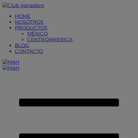
Placeholder
Skip
Skip
Anchor
to
to
HOME
Content
Footer
NOSOTROS
PRODUCTOS
MÉXICO
CENTROAMERICA
BLOG
CONTACTO
Primary
Menu