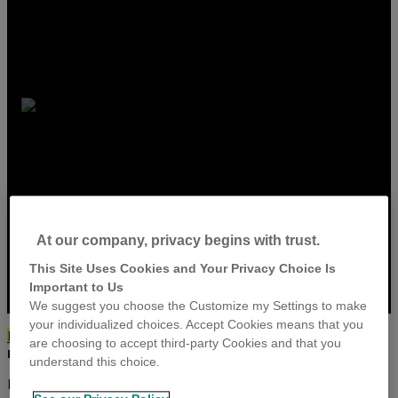
¿Cómo
automatizar el
monitoreo y
control de la
producción
de leche?
At our company, privacy begins with trust.
This Site Uses Cookies and Your Privacy Choice Is
Important to Us
We suggest you choose the Customize my Settings to make
your individualized choices. Accept Cookies means that you
Inicio
>
Blog
>
Categoría
>
¿Cómo automatizar el
are choosing to accept third-party Cookies and that you
monitoreo y control de la producción de leche?
understand this choice.
Hoy en día, la leche es uno de los productos de origen