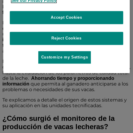
See our Privacy Policy
animal que más se consumen alrededor del mundo.
Es por ello que la búsqueda de
opciones que
ha ido en aumento.
favorezcan el rendimiento
Accept Cookies
La industria láctea se ha visto beneficiada
enormemente desde hace algunas décadas por el
uso de
productos, instalaciones y soluciones
Reject Cookies
. La implementación de
impulsadas por la tecnología
tales herramientas mejora la rentabilidad, la salud
animal y la calidad de la leche.
Customize my Settings
Estas incluyen desde el seguimiento de la actividad y
comportamiento, la recolección de leche mecanizada,
hasta la evaluación de los parámetros de calidad total
de la leche.
Ahorrando tiempo y proporcionando
que permita al ganadero anticiparse a los
información
problemas o necesidades de sus vacas.
Te explicamos a detalle el origen de estos sistemas y
su aplicación en las unidades tecnificadas.
¿Cómo surgió el monitoreo de la
producción de vacas lecheras?