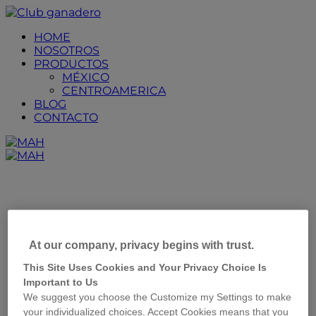
Placeholder
Skip
Skip
Anchor
to
to
HOME
Content
Footer
NOSOTROS
PRODUCTOS
MÉXICO
CENTROAMERICA
BLOG
CONTACTO
Primary
Menu
At our company, privacy begins with trust.
This Site Uses Cookies and Your Privacy Choice Is
Important to Us
We suggest you choose the Customize my Settings to make
your individualized choices. Accept Cookies means that you