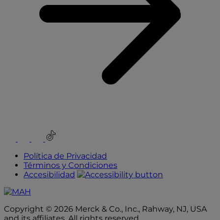
b
Youtube
Instagram
Facebook
TikTok
Política de Privacidad
Términos y Condiciones
Accesibilidad
Copyright © 2026 Merck & Co., Inc., Rahway, NJ, USA
and its affiliates. All rights reserved.