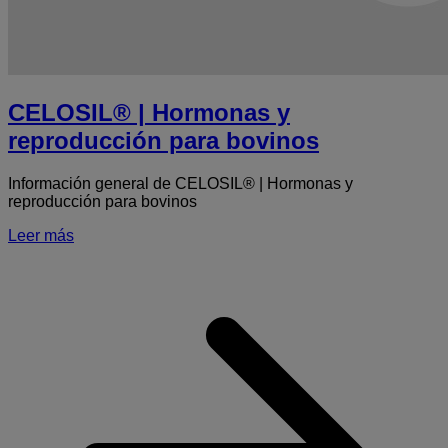
CELOSIL® | Hormonas y
reproducción para bovinos
Información general de CELOSIL® | Hormonas y
reproducción para bovinos
Leer más
S
|
y
r
p
b