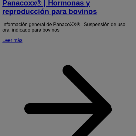
Panacoxx® | Hormonas y
reproducción para bovinos
Información general de PanacoXX® | Suspensión de uso
oral indicado para bovinos
Leer más
S
|
y
r
p
b