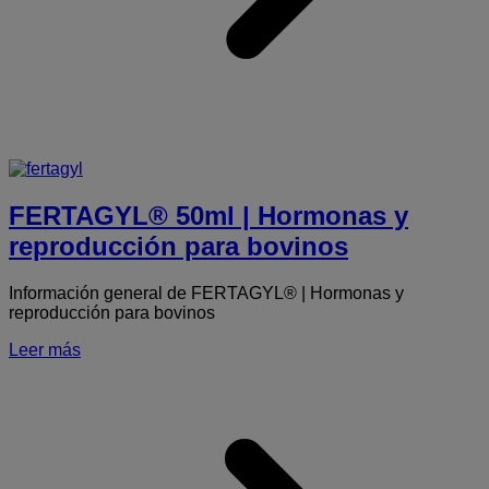
FERTAGYL® 50ml | Hormonas y
reproducción para bovinos
Información general de FERTAGYL® | Hormonas y
reproducción para bovinos
Leer más
S
5
|
y
r