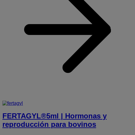
p
b
FERTAGYL®5ml | Hormonas y
reproducción para bovinos