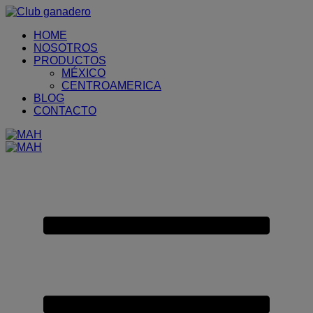
Placeholder
Skip
Skip
Anchor
to
to
HOME
Content
Footer
NOSOTROS
PRODUCTOS
MÉXICO
CENTROAMERICA
BLOG
CONTACTO
Primary
Menu