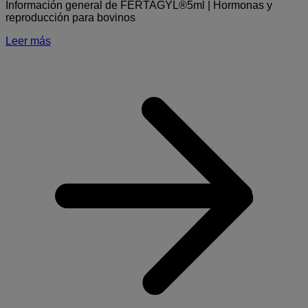
Información general de FERTAGYL®5ml | Hormonas y
reproducción para bovinos
Leer más
S
|
y
r
p
b