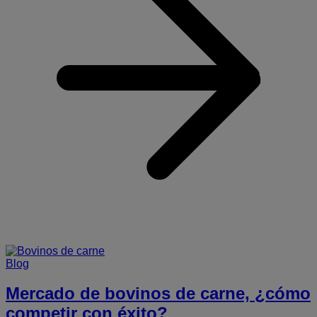
d
t
e
v
Blog
Mercado de bovinos de carne, ¿cómo
competir con éxito?