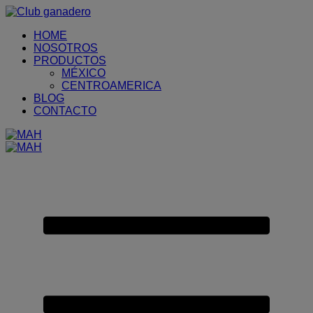
Placeholder
Skip
Skip
Anchor
to
to
HOME
Content
Footer
NOSOTROS
PRODUCTOS
MÉXICO
CENTROAMERICA
BLOG
CONTACTO
Primary
Menu