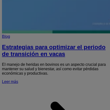
Blog
Estrategias para optimizar el periodo
de transición en vacas
El manejo de heridas en bovinos es un aspecto crucial para
mantener su salud y bienestar, así como evitar pérdidas
económicas y productivas.
Leer más
S
E
p
o
e
p