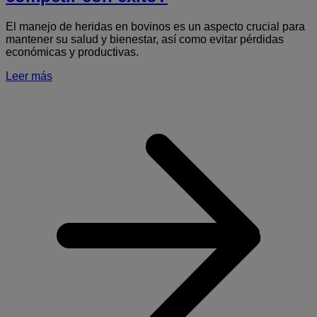
El manejo de heridas en bovinos es un aspecto crucial para
mantener su salud y bienestar, así como evitar pérdidas
económicas y productivas.
Leer más
S
M
d
b
d
c
c
c
é